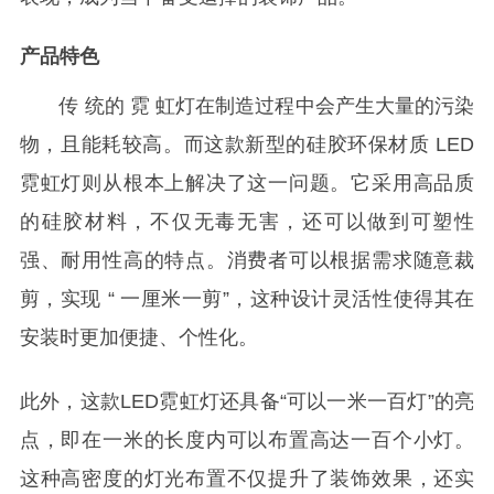
产品特色
‌
传
统的
霓
虹灯
在制造
过程中
会产生大量的污染
物，且能耗较高。而这款新型的硅胶环保材质
LED
霓虹灯则
从根
本上解决了这一问题。它采用高品质
的硅胶材料，不仅无毒无害，还可以做到可塑性
强、耐用性高的特点。消费者可以根据需求随意裁
剪，实现
“
一厘米一剪
”
，这
种设计灵活性使得其在
安装时更加便捷、个性化。
此外，这款
LED
霓虹灯还具备“可以一米一百灯”的亮
点，即在一米
的长度内可以布置高达一百个小灯。
这种高密度的灯光布置不仅提升了装饰效果，还实