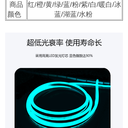
商品
红/橙/黄/绿/蓝/粉/紫/白/暖白/冰
颜色
蓝/湖蓝/水粉