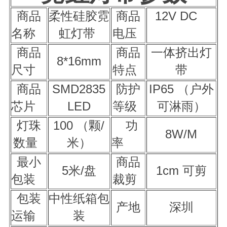
商品
柔性硅胶霓
商品
12V DC
名称
虹灯带
电压
商品
商品
一体挤出灯
8*16mm
尺寸
特点
带
商品
SMD2835
防护
IP65 （户外
芯片
LED
等级
可淋雨）
灯珠
100 （颗/
功
8W/M
数量
米）
率
最小
商品
5米/盘
1cm 可剪
包装
裁剪
包装
中性纸箱包
产地
深圳
运输
装